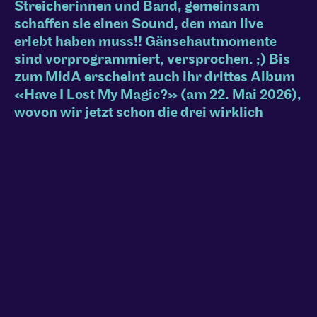
Streicherinnen und Band, gemeinsam
schaffen sie einen Sound, den man live
erlebt haben muss!! Gänsehautmomente
sind vorprogrammiert, versprochen. ;) Bis
zum MidA erscheint auch ihr drittes Album
«Have I Lost My Magic?» (am 22. Mai 2026),
wovon wir jetzt schon die drei wirklich
zauberhaften Singles «Weird Kid»,
«Dänke» und «Collide» hören können…
Wir freuen uns wahnsinnig auf die Wärme
und schönen Momente, die uns To Athena
mitbringen wird! <3
To Athena im Internet