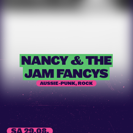
NANCY
&
THE
JAM
FANCYS
AUSSIE-PUNK, ROCK
SA 29.08.