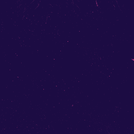
CHANCENTAL
BON
JOUR
GEWÄCHSHAUS-GÄRTNER
GOD
IN
THERAPY
NANCY
&
THE
JAM
FANCYS
MILLA
LÖWENZAHNHONIG
STAHLBERGER
SEULFA
ALINA
HAGMANN
WILLY
&
THE
SHEIKS
KAYYAK
&
DREAMING
PLACE
BAND
NOTTE
INFINITA
DEMIAN
COCA