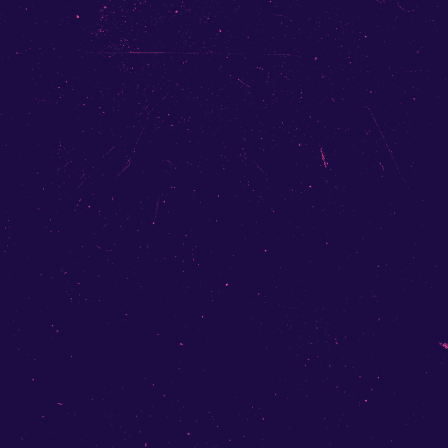
NOGA
EREZ
KERALA
DUST
BUNTSPECHT
TO
ATHENA
FR:
3YOONI
LUM
TUCE
ALBA
PAOLAFUERTE
NOEMI
BEZA
STAHLBERGER
QUIET
TREE
LA
NEFERA
X