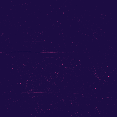
POLARBAEREN
DIOSMOS
MELINA
NORA
UND
CHOR
MIGI
&
RUBÉN
THE
ATTYCS
MATHIAS
LANDTWING
QUARTETT
SALUT
LES
COPAINS
MICHAEL
DOMINIQUE
(DJ
SET)
SA:
CORDOBA78
CACHITA
SORVINA
TÄRA
YALLA
MIKU
BAHNHOFBUFFET